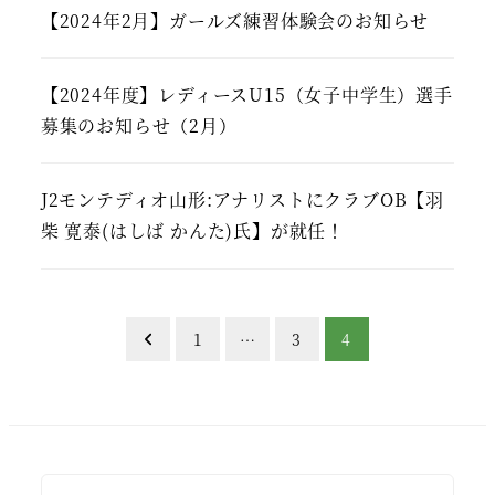
【2024年2月】ガールズ練習体験会のお知らせ
【2024年度】レディースU15（女子中学生）選手
募集のお知らせ（2月）
J2モンテディオ山形:アナリストにクラブOB【羽
柴 寛泰(はしば かんた)氏】が就任！
投
1
…
3
4
稿
ナ
ビ